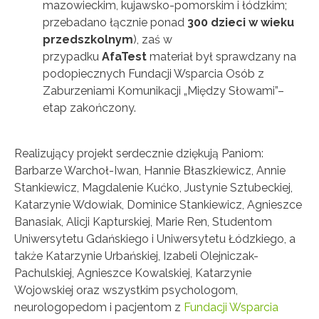
mazowieckim, kujawsko-pomorskim i łódzkim;
przebadano łącznie ponad
300 dzieci w wieku
przedszkolnym
), zaś w
przypadku
AfaTest
materiał był sprawdzany na
podopiecznych Fundacji Wsparcia Osób z
Zaburzeniami Komunikacji „Między Słowami”–
etap zakończony.
Realizujący projekt serdecznie dziękują Paniom:
Barbarze Warchoł-Iwan, Hannie Błaszkiewicz, Annie
Stankiewicz, Magdalenie Kućko, Justynie Sztubeckiej,
Katarzynie Wdowiak, Dominice Stankiewicz, Agnieszce
Banasiak, Alicji Kapturskiej, Marie Ren, Studentom
Uniwersytetu Gdańskiego i Uniwersytetu Łódzkiego, a
także Katarzynie Urbańskiej, Izabeli Olejniczak-
Pachulskiej, Agnieszce Kowalskiej, Katarzynie
Wojowskiej oraz wszystkim psychologom,
neurologopedom i pacjentom z
Fundacji Wsparcia