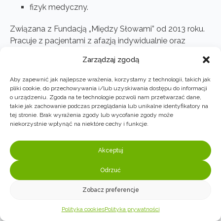
fizyk medyczny.
Związana z Fundacją „Między Słowami” od 2013 roku.
Pracuje z pacjentami z afazją indywidualnie oraz
prowadzi terapię grupową.
Zarządzaj zgodą
Autorka programu treningu myślenia logicznego,
współautorka programu zajęć treningu funkcji
Aby zapewnić jak najlepsze wrażenia, korzystamy z technologii, takich jak
poznawczych oraz terapii rozumienia dla osób z afazją
pliki cookie, do przechowywania i/lub uzyskiwania dostępu do informacji
o urządzeniu. Zgoda na te technologie pozwoli nam przetwarzać dane,
Osobiste zainteresowanie filmem łączy w pracy
takie jak zachowanie podczas przeglądania lub unikalne identyfikatory na
zawodowej przygotowując spotkania
tej stronie. Brak wyrażenia zgody lub wycofanie zgody może
filmoterapeutyczne. Poza pracą z pacjentami
niekorzystnie wpłynąć na niektóre cechy i funkcje.
interesuje się także zastosowaniem statystyki oraz
psychomterii.
Akceptuj
Odrzuć
Zobacz preferencje
Polityka cookies
Polityka prywatności