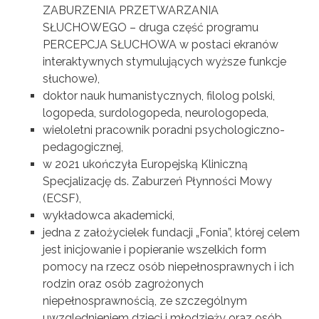
ZABURZENIA PRZETWARZANIA
SŁUCHOWEGO – druga część programu
PERCEPCJA SŁUCHOWA w postaci ekranów
interaktywnych stymulujących wyższe funkcje
słuchowe),
doktor nauk humanistycznych, filolog polski,
logopeda, surdologopeda, neurologopeda,
wieloletni pracownik poradni psychologiczno-
pedagogicznej,
w 2021 ukończyła Europejską Kliniczną
Specjalizację ds. Zaburzeń Płynności Mowy
(ECSF),
wykładowca akademicki,
jedna z założycielek fundacji „Fonia”, której celem
jest inicjowanie i popieranie wszelkich form
pomocy na rzecz osób niepełnosprawnych i ich
rodzin oraz osób zagrożonych
niepełnosprawnością, ze szczególnym
uwzględnieniem dzieci i młodzieży oraz osób