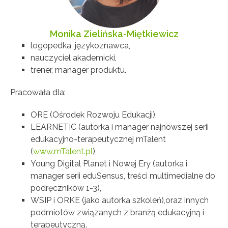
Monika Zielińska-Miętkiewicz
logopedka, językoznawca,
nauczyciel akademicki,
trener, manager produktu.
Pracowała dla:
ORE (Ośrodek Rozwoju Edukacji),
LEARNETIC (autorka i manager najnowszej serii
edukacyjno-terapeutycznej mTalent
(
www.mTalent.pl
),
Young Digital Planet i Nowej Ery (autorka i
manager serii eduSensus, treści multimedialne do
podręczników 1-3),
WSIP i ORKE (jako autorka szkoleń),oraz innych
podmiotów związanych z branżą edukacyjną i
terapeutyczną.